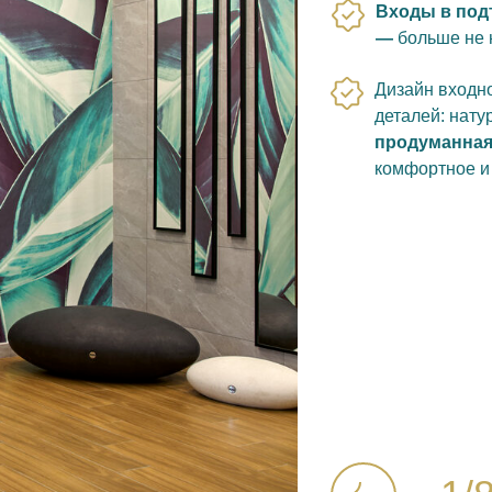
Входы в под
—
больше не н
Дизайн входн
деталей: нату
продуманная
комфортное и