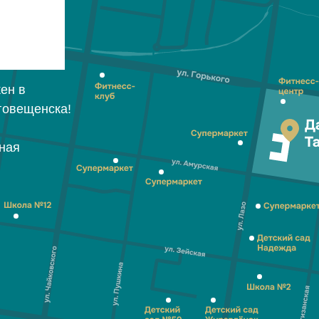
ен в
говещенска!
тная