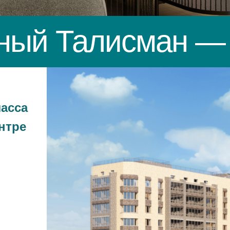
ный Талисман
— 
ласса
нтре