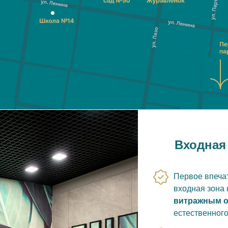
Входная
Первое впеча
входная зона
витражным о
естественног