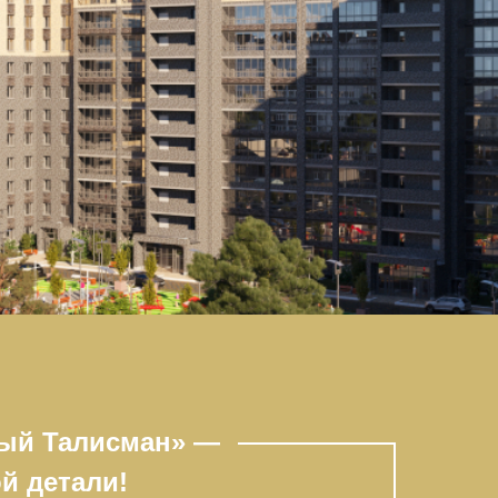
ый Талисман» —
ой детали!