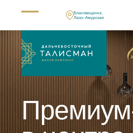
Благовещенск,
Лазо–Амурская
Премиум