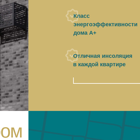
Класс
энергоэффективности
дома А+
Отличная инсоляция
в каждой квартире
ром